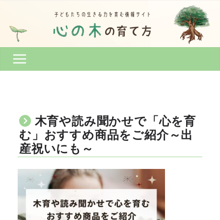
コ
ン
テ
ン
ツ
へ
ス
キ
ッ
プ
木育や読み聞かせで「心を育
む」おすすめ商品をご紹介～出
産祝いにも～