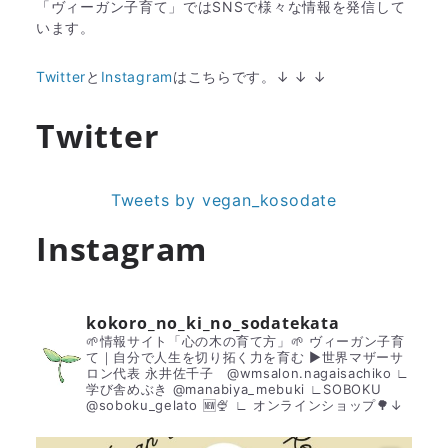
「ヴィーガン子育て」ではSNSで様々な情報を発信して
います。
Twitter
と
Instagram
はこちらです。↓ ↓ ↓
Twitter
Tweets by vegan_kosodate
Instagram
kokoro_no_ki_no_sodatekata
🌱情報サイト「心の木の育て方」🌱
ヴィーガン子育
て｜自分で人生を切り拓く力を育む
▶︎世界マザーサ
ロン代表 永井佐千子 @wmsalon.nagaisachiko
∟
学び舎めぶき @manabiya_mebuki
∟SOBOKU
@soboku_gelato 🆕🍨
∟ オンラインショップ🌳↓