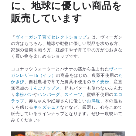
に、地球に優しい商品を
販売しています
『
ヴィーガン子育てセレクトショップ
』は、ヴィーガン
の方はもちろん、地球や動物に優しい製品を求める方、
家族の健康を願う方、妊娠中や子育て中の方が心おきな
く買い物を楽しめるショップです。
ココナッツウォーターとバナナの茎から生まれた
ヴィー
ガンレザーila（イラ）
の商品をはじめ、農薬不使用の
た
かきび
、自社農場で育てた農薬不使用の
ライ麦粉
、産直
無添加の
りんごチップス
、卵もバターも使わないふんわ
り
米粉パン
や
ハンバーグ
、
スイーツ
、蜜蝋不使用の
エコ
ラップ
、赤ちゃんや妊婦さんに優しい
お洋服
、木の温も
りを感じる
キッズチェア
などなど、厳選し、心をこめて
販売しているラインナップとなります。ぜひ一度覗いて
みてください♪