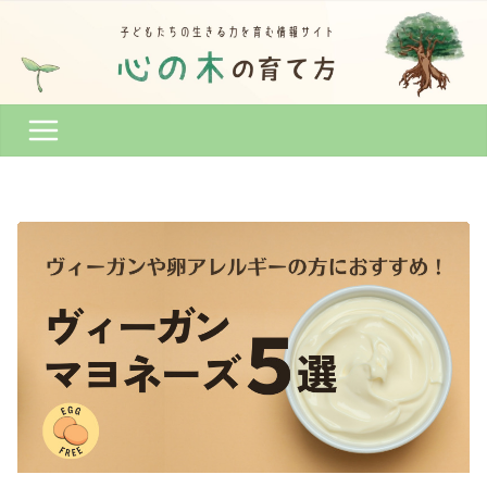
コ
ン
テ
ン
ツ
へ
ス
キ
ッ
プ