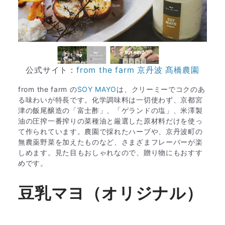
公式サイト：
from the farm 京丹波 髙橋農園
from the farm の
SOY MAYO
は、クリーミーでコクのあ
る味わいが特長です。化学調味料は一切使わず、京都宮
津の飯尾醸造の「富士酢」、「ゲランドの塩」、米澤製
油の圧搾一番搾りの菜種油と厳選した原材料だけを使っ
て作られています。農園で採れたハーブや、京丹波町の
無農薬野菜を加えたものなど、さまざまフレーバーが楽
しめます。見た目もおしゃれなので、贈り物にもおすす
めです。
豆乳マヨ（オリジナル）