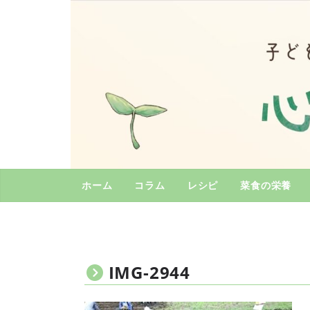
コ
ン
テ
ン
ツ
へ
ス
キ
ッ
プ
ホーム
コラム
レシピ
菜食の栄養
IMG-2944