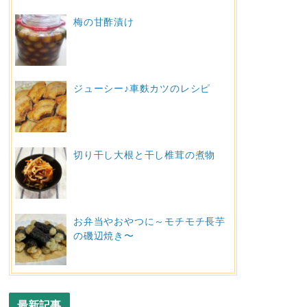
梅の甘酢漬け
ジューシー♪車麩カツのレシピ
切り干し大根と干し椎茸の煮物
お弁当やおやつに～モチモチ長芋
の磯辺焼き〜
最新記事