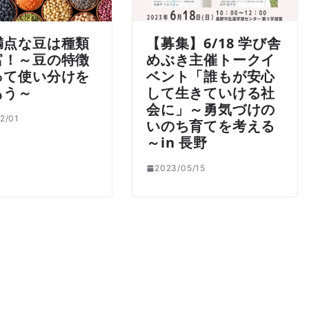
満点な豆は種類
【募集】6/18 学び舎
富！～豆の特徴
めぶき主催トークイ
って使い分けを
ベント「誰もが安心
もう～
して生きていける社
会に」～勇気づけの
2/01
いのち育てを考える
～in 長野
2023/05/15