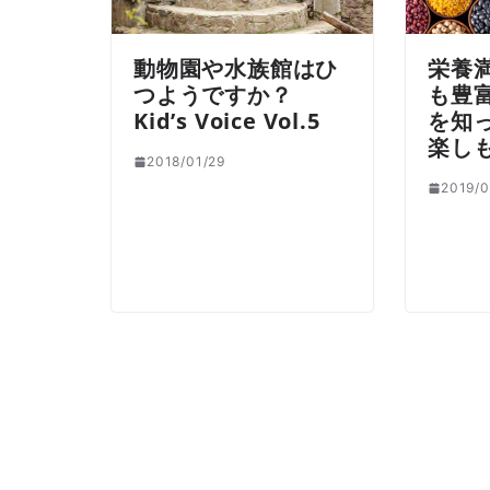
動物園や水族館はひ
栄養
つようですか？
も豊
Kid’s Voice Vol.5
を知
楽し
2018/01/29
2019/0