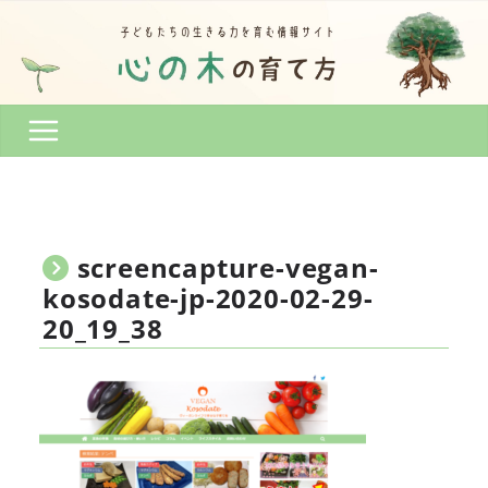
コ
ン
テ
ン
ツ
へ
ス
キ
ッ
プ
screencapture-vegan-
kosodate-jp-2020-02-29-
20_19_38