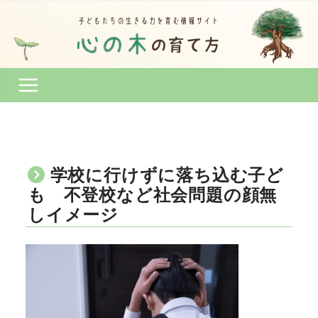
コ
ン
テ
ン
ツ
へ
ス
キ
ッ
プ
学校に行けずに落ち込む子ど
も 不登校など社会問題の顔無
しイメージ