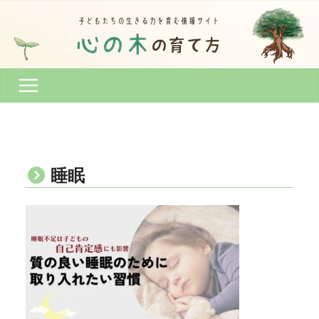
コ
ン
テ
ン
ツ
へ
ス
キ
ッ
プ
睡眠