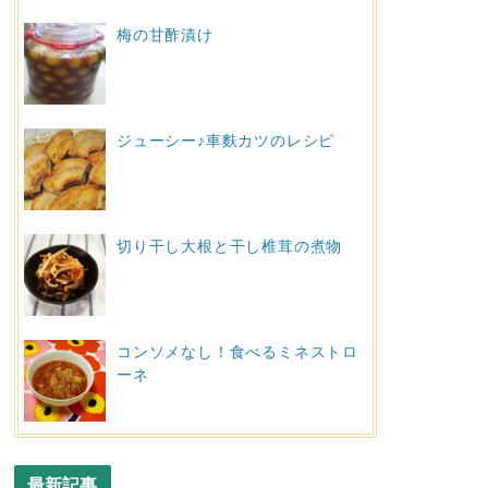
梅の甘酢漬け
ジューシー♪車麩カツのレシピ
切り干し大根と干し椎茸の煮物
コンソメなし！食べるミネストロ
ーネ
最新記事