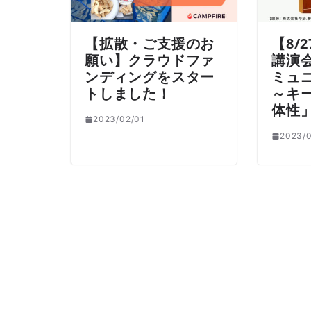
【拡散・ご支援のお
【8/
願い】クラウドファ
講演
ンディングをスター
ミュ
トしました！
～キ
体性
2023/02/01
2023/0