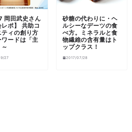
27 岡田武史さん
砂糖の代わりに・ヘ
会レポ】 共助コ
ルシーなデーツの食
ニティの創り方
べ方。ミネラルと食
ーワードは「主
物繊維の含有量はト
」～
ップクラス！
9/27
2017/07/28