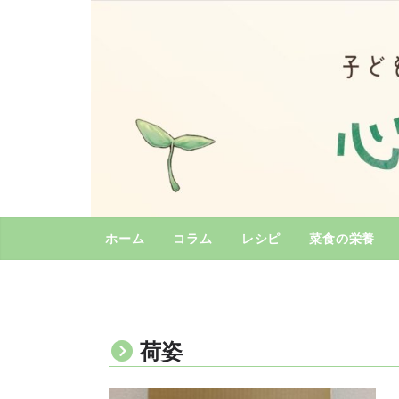
コ
ン
テ
ン
ツ
へ
ス
キ
ッ
プ
ホーム
コラム
レシピ
菜食の栄養
荷姿