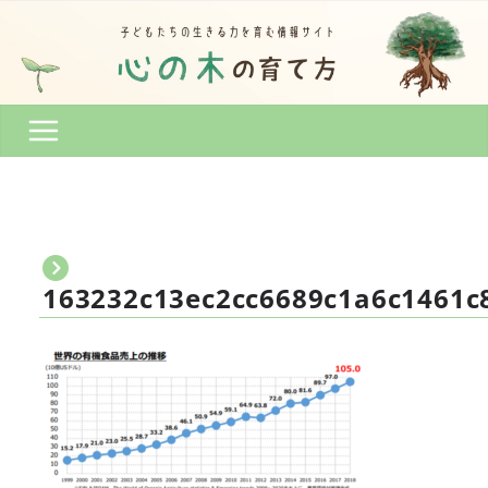
コ
ン
テ
ン
ツ
へ
ス
キ
ッ
プ
163232c13ec2cc6689c1a6c1461c