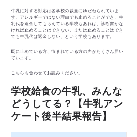
特に多く挙げられるのが「給食」。
一人で食べられるか心配、苦手なも
牛乳に対する対応は各学校の裁量にゆだねられていま
のが多い、など色...
す。アレルギーではない理由でも止めることができ、牛
乳代を返金してもらえている学校もあれば、診断書がな
ければ止めることはできない、または止めることはでき
ても牛乳代は返金しない、という学校もあります。
既に止めている方、悩まれている方の声がたくさん届い
ています。
こちらも合わせてお読みください。
学校給食の牛乳、みんな
どうしてる？【牛乳アン
ケート後半結果報告】