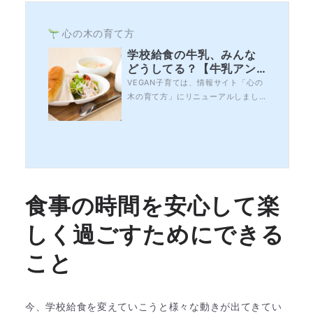
心の木の育て方
学校給食の牛乳、みんな
どうしてる？【牛乳アン
ケート後半結果報告】
VEGAN子育ては、情報サイト「心の
木の育て方」にリニューアルしまし
た。ヴィーガン子育てでは「学校給
食の牛乳についてのアンケート」を
実施し、たくさんの方々からご回答
をいただくことができました。誠に
ありがとうございました。ご回答い
ただいた100％の方が「選択制にして
ほしい」という結果となりました。
食事の時間を安心して楽
今回は、アンケ...
しく過ごすためにできる
こと
今、学校給食を変えていこうと様々な動きが出てきてい