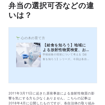
弁当の選択可否などの違
いは？
心の木の育て方
【給食を知ろう】地域に
よる放射性物質検査、お
弁当の選択可否などの違
学校給食の現状について考える【給
いは？
食を知ろう】シリーズ。今回は各自
治体の取り組みについて見てみたい
と思います。関連記事放射性物質や
農薬など、食に対しては様々な考え
方があります。国が安全だと言って
いるものは安全、とする考え方があ
る一方で、その基準値や検査方法へ
の不安はまだ残っています。ただ、
2011年3月11日に起きた原発事故による放射性物質の影
大半の人が「問...
響を気にする方も少なくありません。こちらの記事は
2018年4月に公開したものですが、各自治体の取り組み