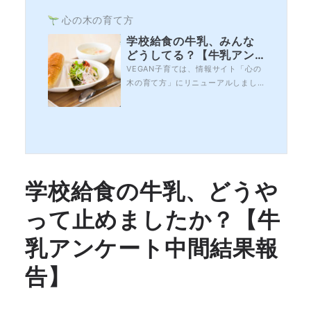
心の木の育て方
学校給食の牛乳、みんな
どうしてる？【牛乳アン
ケート後半結果報告】
VEGAN子育ては、情報サイト「心の
木の育て方」にリニューアルしまし
た。ヴィーガン子育てでは「学校給
食の牛乳についてのアンケート」を
実施し、たくさんの方々からご回答
をいただくことができました。誠に
ありがとうございました。ご回答い
ただいた100％の方が「選択制にして
ほしい」という結果となりました。
学校給食の牛乳、どうや
今回は、アンケ...
って止めましたか？【牛
乳アンケート中間結果報
告】