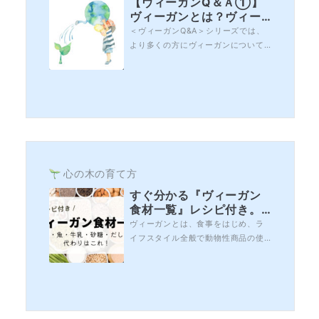
【ヴィーガンQ＆Ａ①】
ヴィーガンとは？ヴィー
ガンになると、どういう
＜ヴィーガンQ&A＞シリーズでは、
効果があるの？
より多くの方にヴィーガンについて
知っていただき、幸せにヴィーガン
ライフを継続していただけるよう、
ご質問にお答えしながら、お役立ち
情報をお届けしていきたいと思いま
す。第一回目は、ヴィーガンとは？
ヴィーガンになるとどういう効果が
もたらされるのかについて、お伝え
します。Q：...
心の木の育て方
すぐ分かる『ヴィーガン
食材一覧』レシピ付き。
お肉・魚・牛乳・砂糖・
ヴィーガンとは、食事をはじめ、ラ
だしの素の代わりはこ
イフスタイル全般で動物性商品の使
れ！
用を避ける生き方を指します。ベジ
タリアンとは違い、肉・魚・乳製品
など動物性食材を一切使わないヴィ
ーガン料理では「どんな食材を使え
ばいいか分からない」「レシピが思