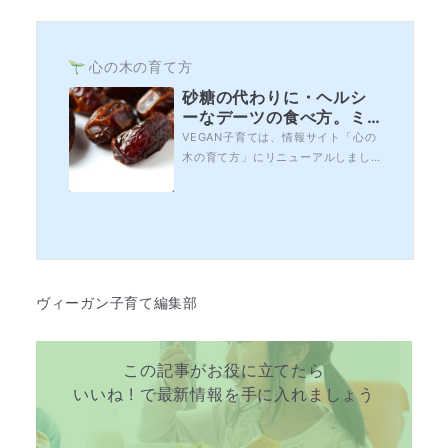
い浮かばない」、といった声をよく
聞きます。今回は、ヴィーガンが食
べるもの・食べ...
心の木の育て方
砂糖の代わりに・ヘルシ
ーなデーツの食べ方。ミ
ネラルと食物繊維の含有
VEGAN子育ては、情報サイト「心の
量はトップクラス！
木の育て方」にリニューアルしまし
た。砂糖をあまり使わない方が良い
とは分かっても、代わりに何を使っ
て甘味を出したら良いか分からな
い、という方も多いと思います。で
も実は、砂糖の代わりに身近に代用
できるものは色々あります。オスス
メは、ドライフルーツのデーツ（な
ヴィーガン子育て編集部
つめやし）・甘酒・...
この記事がお役に立てたら
いいね ! で最新情報を手に入れましょう