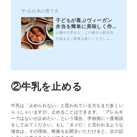
心の木の育て方
子どもが喜ぶヴィーガン
弁当を簡単に美味しく作
るコツ〜お弁当写真も公
入園や入学など、この春から新生活
開〜
が始まるご家庭も多いことでしょ
う。園や小学校のお弁当作りが心配
と悩まれている方のお声をよくお聞
きするようになりました。忙しい毎
日の中でお弁当を作るのは、何とな
くハードルが高く感じてしまうも
の。SNSなどで綺麗でかわいいキャ
ラ弁などがアップされているのも、
②牛乳を止める
ハードルが高くなる一...
牛乳は「止められない」と思われている方もまだ多くい
らっしゃいますが、止めることはできます。「アレルギ
ーではないが止めたい」という場合、学校側に一度相談
をしてみてください。もし「ダメだ」と言われるような
場合は、その理由、根拠をお聞きいただけると、次の話