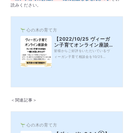
読みください。
心の木の育て方
【2022/10/25 ヴィーガ
ン子育てオンライン座談
会】～「子どもとの日々
皆様からご好評をいただいているヴ
の関わりで大切にしたい
ィーガン子育て相談会を10/25
こと」をみんなでお話し
（火）10時よりオンラインで開催し
ませんか？～＜毎月第4火
ます。今回は、「子どもとの日々の
曜日開催＞
関わりについて大切にしたいこと」
について、ヴィーガン子育て代表の
永井佐千子が皆様のお悩みにお答え
していきます。その他、給食や牛乳
のこと、栄養についてなど、日々の
＜関連記事＞
疑問をぜひお話しに来...
心の木の育て方