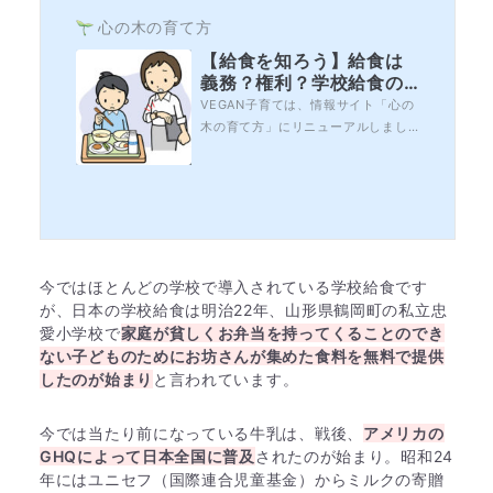
心の木の育て方
【給食を知ろう】給食は
義務？権利？学校給食の
歴史とアレルギー児童の
VEGAN子育ては、情報サイト「心の
推移
木の育て方」にリニューアルしまし
た。この時期、４月からの入園・入
学の準備に追われているという方も
多いのではないでしょうか。新しい
生活が楽しみ！という子がいる一方
で、新しい環境に馴染めるかどう
か、不安な気持ちを抱えているとい
う子もいると思います。よくお聞き
今ではほとんどの学校で導入されている学校給食です
する「不安」の中に...
が、日本の学校給食は明治22年、山形県鶴岡町の私立忠
愛小学校で
家庭が貧しくお弁当を持ってくることのでき
ない子どものためにお坊さんが集めた食料を無料で提供
したのが始まり
と言われています。
今では当たり前になっている牛乳は、戦後、
アメリカの
GHQによって日本全国に普及
されたのが始まり。昭和24
年にはユニセフ（国際連合児童基金）からミルクの寄贈