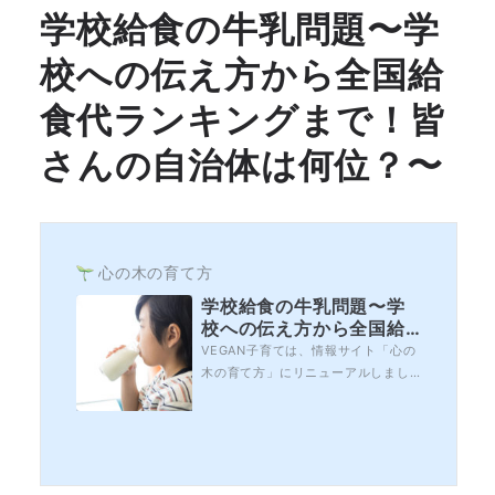
学校給食の牛乳問題〜学
校への伝え方から全国給
食代ランキングまで！皆
さんの自治体は何位？〜
心の木の育て方
学校給食の牛乳問題〜学
校への伝え方から全国給
食代ランキングまで！皆
VEGAN子育ては、情報サイト「心の
さんの自治体は何位？〜
木の育て方」にリニューアルしまし
た。もうすぐ入園・入学シーズンで
すね！新しい生活に向けて、準備に
追われている方も多いのではないで
しょうか。入園入学には色々な不安
があるかと思いますが、その中でも