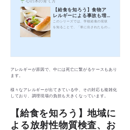
心の木の育て方
【給食を知ろう】食物ア
レルギーによる事故も増
加～今後の解決方法は？
このシリーズでは、学校給食の現状
～
を知ることで、「単に出されたもの
を食べる」のではなく、子どもたち
にとって必要なものは何か、地域社
会、地球環境もひっくるめて、何を
意識していけばよいか一人ひとりが
考え、給食の現状を改善していくこ
とに繋げていきたいと考えていま
す。今回は、給食事故に焦点を当て
アレルギーが原因で、中には死亡に繋がるケースもあり
てみたいと思いま...
ます。
様々なアレルギーが出てきている中、その対応も複雑化
しており、調理現場の負担も大きくなっています。
【給食を知ろう】地域に
よる放射性物質検査、お