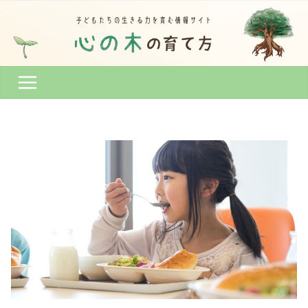
コ
ン
テ
ン
ツ
へ
ス
キ
ッ
プ