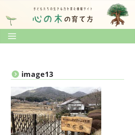
コ
ン
テ
ン
ツ
へ
ス
キ
ッ
プ
image13