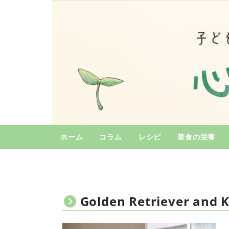
コ
ン
テ
ン
ツ
へ
ス
キ
ッ
プ
ホーム
コラム
レシピ
菜食の栄養
Golden Retriever and K