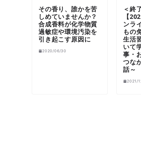
その香り、誰かを苦
＜終
しめていませんか？
【20
合成香料が化学物質
ンラ
過敏症や環境汚染を
もの
引き起こす原因に
生活
いて
2020/06/30
事・
つな
話～
2021/1