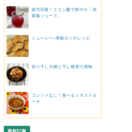
疲労回復！クエン酸で鮮やか「赤
紫蘇ジュース」
ジューシー♪車麩カツのレシピ
切り干し大根と干し椎茸の煮物
コンソメなし！食べるミネストロ
ーネ
最新記事