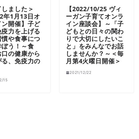
了しました＞
【2022/10/25 ヴィ
22年1月13日オ
ーガン子育てオンラ
イン開催】子ど
イン座談会】～「子
免疫力を上げる
どもとの日々の関わ
習慣や食事につ
りで大切にしたいこ
学ぼう！～食
と」をみんなでお話
お口の健康から
しませんか？～＜毎
がる、免疫力の
月第4火曜日開催＞
2021/12/22
2/15