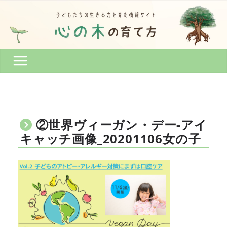
コ
ン
テ
ン
ツ
へ
ス
キ
ッ
プ
②世界ヴィーガン・デー-アイ
キャッチ画像_20201106女の子