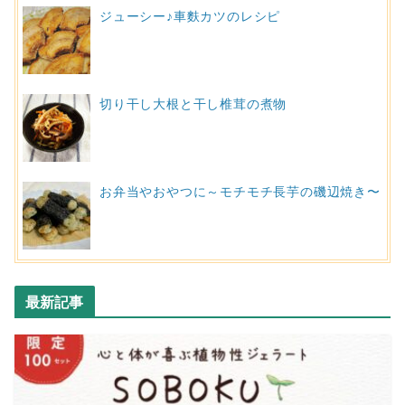
ジューシー♪車麩カツのレシピ
切り干し大根と干し椎茸の煮物
お弁当やおやつに～モチモチ長芋の磯辺焼き〜
最新記事