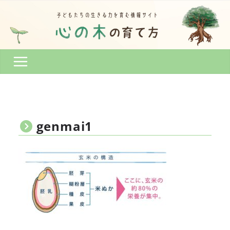
コ
ン
テ
ン
ツ
へ
ス
キ
ッ
プ
genmai1