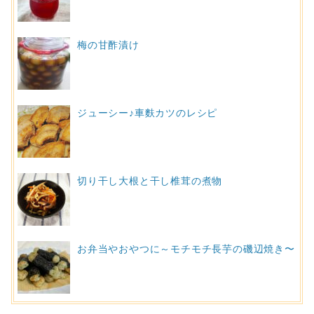
梅の甘酢漬け
ジューシー♪車麩カツのレシピ
切り干し大根と干し椎茸の煮物
お弁当やおやつに～モチモチ長芋の磯辺焼き〜