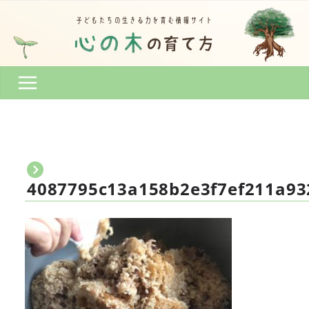
コ
ン
テ
ン
ツ
へ
ス
キ
ッ
プ
4087795c13a158b2e3f7ef211a9