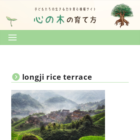
コ
ン
テ
ン
ツ
へ
ス
キ
ッ
プ
longji rice terrace