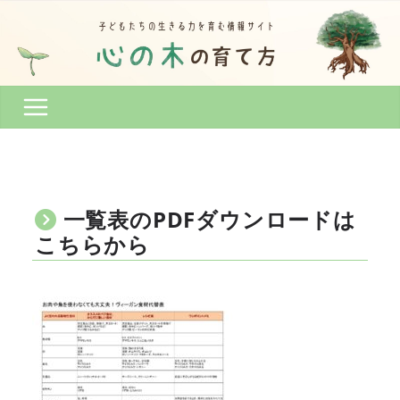
コ
ン
テ
ン
ツ
へ
ス
キ
ッ
プ
一覧表のPDFダウンロードは
こちらから