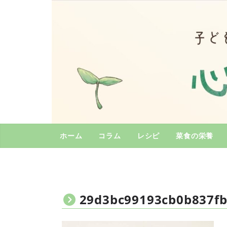
コ
ン
テ
ン
ツ
へ
ス
キ
ッ
プ
ホーム
コラム
レシピ
菜食の栄養
29d3bc99193cb0b837fb