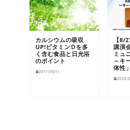
カルシウムの吸収
【8/
UP!ビタミンＤを多
講演
く含む食品と日光浴
ミュ
のポイント
～キ
体性
2017/08/11
2023/0