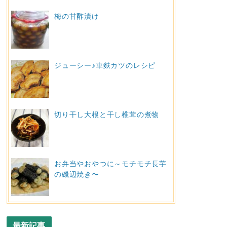
梅の甘酢漬け
ジューシー♪車麩カツのレシピ
切り干し大根と干し椎茸の煮物
お弁当やおやつに～モチモチ長芋
の磯辺焼き〜
最新記事