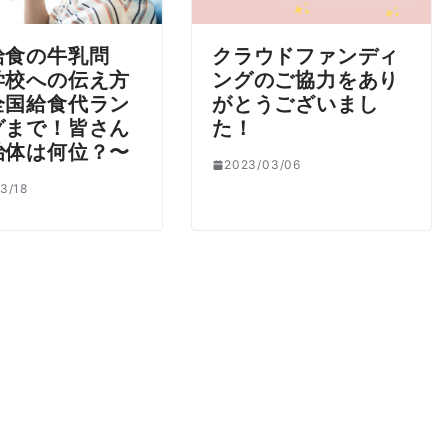
給食の牛乳問
クラウドファンディ
学校への伝え方
ングのご協力をあり
全国給食代ラン
がとうございまし
グまで！皆さん
た！
治体は何位？〜
2023/03/06
3/18