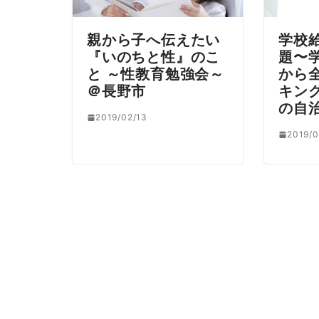
親から子へ伝えたい
学校
『いのちと性』のこ
題〜
と ～性教育勉強会～
から
＠長野市
キン
の自
2019/02/13
2019/0