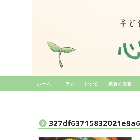
コ
ン
テ
ン
ツ
へ
ス
キ
ッ
プ
ホーム
コラム
レシピ
菜食の栄養
327df63715832021e8a