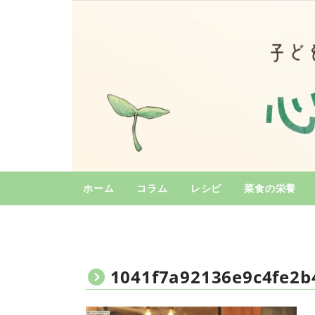
コ
ン
テ
ン
ツ
へ
ス
キ
ッ
プ
ホーム
コラム
レシピ
菜食の栄養
1041f7a92136e9c4fe2b