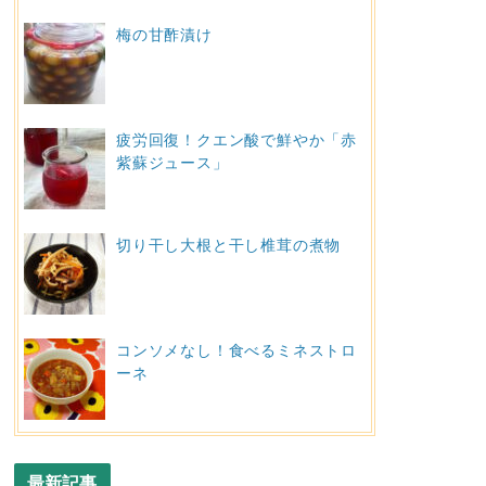
梅の甘酢漬け
疲労回復！クエン酸で鮮やか「赤
紫蘇ジュース」
切り干し大根と干し椎茸の煮物
コンソメなし！食べるミネストロ
ーネ
最新記事