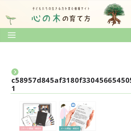
コ
ン
テ
ン
ツ
へ
ス
キ
ッ
プ
c58957d845af3180f33045665450
1