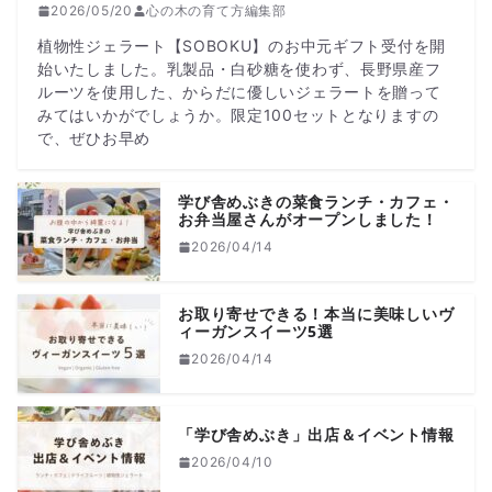
2026/05/20
心の木の育て方編集部
植物性ジェラート【SOBOKU】のお中元ギフト受付を開
始いたしました。乳製品・白砂糖を使わず、長野県産フ
ルーツを使用した、からだに優しいジェラートを贈って
みてはいかがでしょうか。限定100セットとなりますの
で、ぜひお早め
学び舎めぶきの菜食ランチ・カフェ・
お弁当屋さんがオープンしました！
2026/04/14
お取り寄せできる！本当に美味しいヴ
ィーガンスイーツ5選
2026/04/14
「学び舎めぶき」出店＆イベント情報
2026/04/10