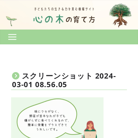
コ
ン
テ
ン
ツ
へ
ス
キ
ッ
プ
スクリーンショット 2024-
03-01 08.56.05