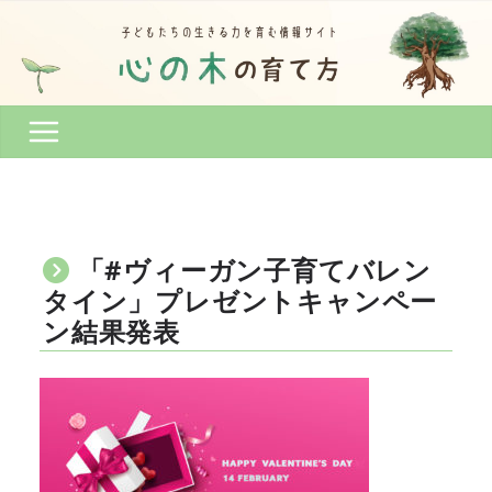
コ
ン
テ
ン
ツ
へ
ス
キ
ッ
プ
「#ヴィーガン子育てバレン
タイン」プレゼントキャンペー
ン結果発表