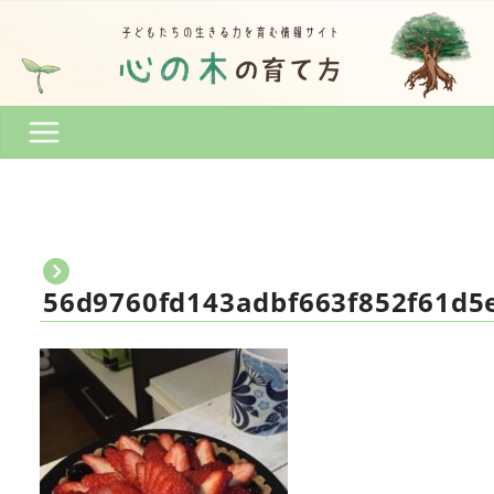
コ
ン
テ
ン
ツ
へ
ス
キ
ッ
プ
56d9760fd143adbf663f852f61d5