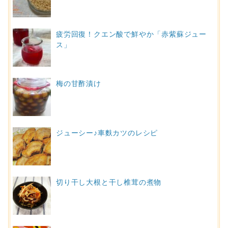
疲労回復！クエン酸で鮮やか「赤紫蘇ジュー
ス」
梅の甘酢漬け
ジューシー♪車麩カツのレシピ
切り干し大根と干し椎茸の煮物