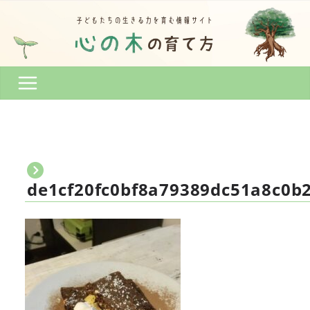
コ
ン
テ
ン
ツ
へ
ス
キ
ッ
プ
de1cf20fc0bf8a79389dc51a8c0b