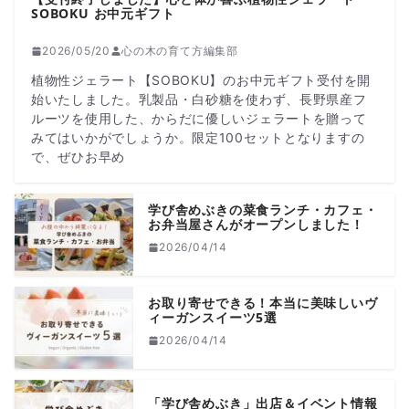
SOBOKU お中元ギフト
2026/05/20
心の木の育て方編集部
植物性ジェラート【SOBOKU】のお中元ギフト受付を開
始いたしました。乳製品・白砂糖を使わず、長野県産フ
ルーツを使用した、からだに優しいジェラートを贈って
みてはいかがでしょうか。限定100セットとなりますの
で、ぜひお早め
学び舎めぶきの菜食ランチ・カフェ・
お弁当屋さんがオープンしました！
2026/04/14
お取り寄せできる！本当に美味しいヴ
ィーガンスイーツ5選
2026/04/14
「学び舎めぶき」出店＆イベント情報