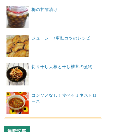
梅の甘酢漬け
ジューシー♪車麩カツのレシピ
切り干し大根と干し椎茸の煮物
コンソメなし！食べるミネストロ
ーネ
最新記事