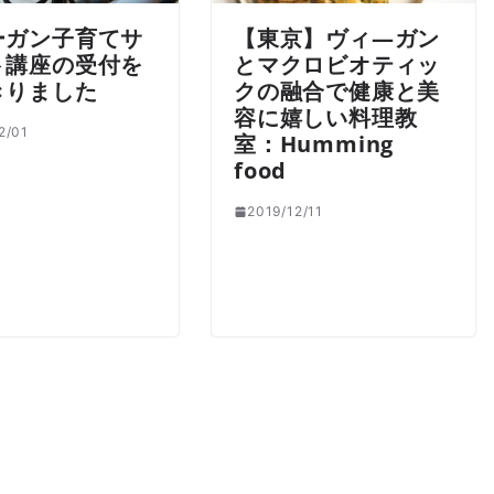
ーガン子育てサ
【東京】ヴィ―ガン
ト講座の受付を
とマクロビオティッ
きりました
クの融合で健康と美
容に嬉しい料理教
2/01
室：Humming
food
2019/12/11