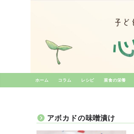
コ
ン
テ
ン
ツ
へ
ス
キ
ッ
プ
ホーム
コラム
レシピ
菜食の栄養
アボカドの味噌漬け