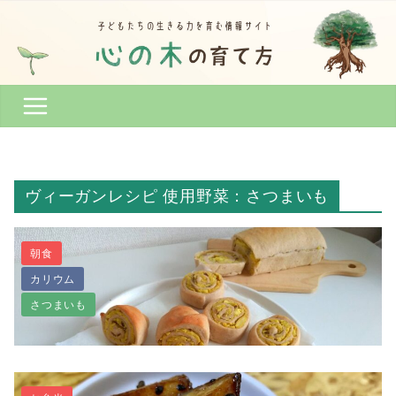
コ
ン
テ
ン
ツ
へ
ス
キ
ッ
ヴィーガンレシピ 使用野菜：さつまいも
プ
朝食
カリウム
さつまいも