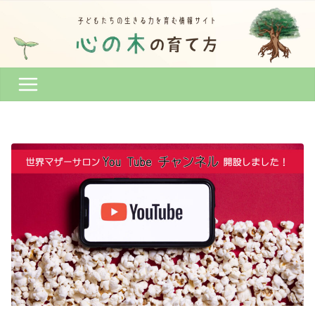
コ
ン
テ
ン
ツ
へ
ス
キ
ッ
プ