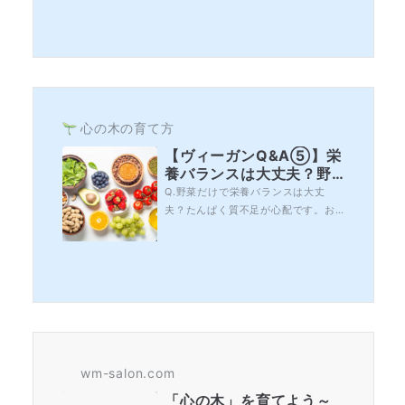
ですが、ちょっとした一工夫でしっ
かり満足感を得られる料理ができる
ようになります。ポイントは「旨
味」。お野菜が本来持つ旨味をしっ
かりと出す方法や、調味料を使って
旨味をアップさせる方法など、日常
のお料理でお役立...
心の木の育て方
【ヴィーガンQ&A⑤】栄
養バランスは大丈夫？野
菜だけで足りるの？
Q.野菜だけで栄養バランスは大丈
夫？たんぱく質不足が心配です。お
肉をとらない生活を続けることで、
栄養バランスが崩れないかが心配で
す。特に、お肉に含まれる栄養素、
たんぱく質は筋肉などを作る上でと
ても重要だと思うのですが、どうや
って摂取すれば良いのでしょうか？
また、野菜だけだと単調な食事にな
りそうで、食べ応...
wm-salon.com
「心の木」を育てよう～