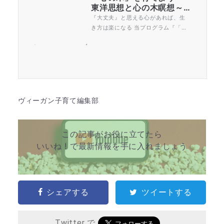
東洋思想と心の木瞑想～ |
世界マザーサロン
『大丈夫』と思える心があれば、生
き方は楽になる 当プログラム『「心
の木」を育てよう』は、世界マザー
サロン代表の永井佐千子が子どもた
ちに最も伝えたい「本当の自分の気
持ち」を感じるためのオリジナルメ
ソッドです。 瞑想の仕方（自分の
「心の木」を感じる）を学び、東洋
思想（老子や孔子をはじめとした中
ヴィーガン子育て編集部
国哲学、そして...
この記事がお役に立てたら
いいね ! で最新情報を手に入れましょう
シェアする
ツイートする
Twitter で