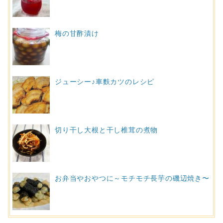
梅の甘酢漬け
ジューシー♪車麩カツのレシピ
切り干し大根と干し椎茸の煮物
お弁当やおやつに～モチモチ長芋の磯辺焼き〜