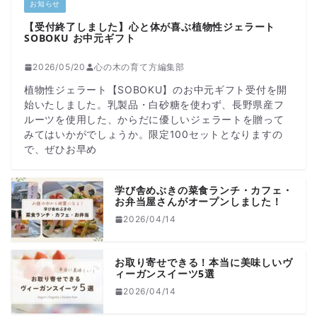
お知らせ
【受付終了しました】心と体が喜ぶ植物性ジェラート
SOBOKU お中元ギフト
2026/05/20
心の木の育て方編集部
植物性ジェラート【SOBOKU】のお中元ギフト受付を開
始いたしました。乳製品・白砂糖を使わず、長野県産フ
ルーツを使用した、からだに優しいジェラートを贈って
みてはいかがでしょうか。限定100セットとなりますの
で、ぜひお早め
学び舎めぶきの菜食ランチ・カフェ・
お弁当屋さんがオープンしました！
2026/04/14
お取り寄せできる！本当に美味しいヴ
ィーガンスイーツ5選
2026/04/14