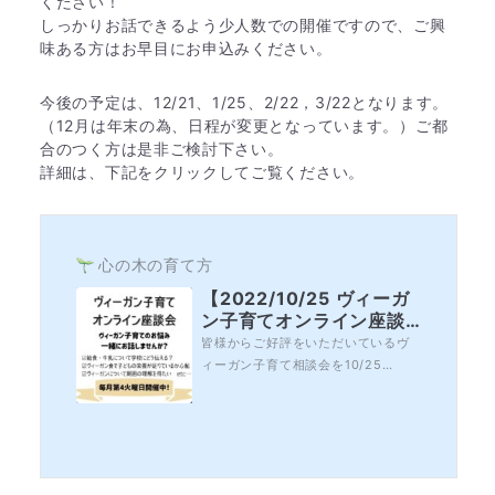
ください！
しっかりお話できるよう少人数での開催ですので、ご興
味ある方はお早目にお申込みください。
今後の予定は、12/21、1/25、2/22，3/22となります。
（12月は年末の為、日程が変更となっています。）ご都
合のつく方は是非ご検討下さい。
詳細は、下記をクリックしてご覧ください。
心の木の育て方
【2022/10/25 ヴィーガ
ン子育てオンライン座談
会】～「子どもとの日々
皆様からご好評をいただいているヴ
の関わりで大切にしたい
ィーガン子育て相談会を10/25
こと」をみんなでお話し
（火）10時よりオンラインで開催し
ませんか？～＜毎月第4火
ます。今回は、「子どもとの日々の
曜日開催＞
関わりについて大切にしたいこと」
について、ヴィーガン子育て代表の
永井佐千子が皆様のお悩みにお答え