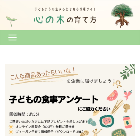
コ
ン
テ
ン
ツ
へ
ス
キ
ッ
プ