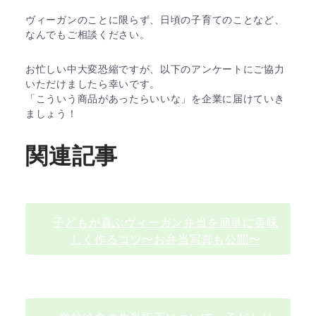
していきます。その他、給食や牛乳
のこと、栄養についてなど、日々の
ヴィーガンのことに限らず、日頃の子育てのことなど、
疑問をぜひお話しに来...
なんでもご相談ください。
お忙しい中大変恐縮ですが、以下のアンケートにご協力
いただけましたら幸いです。
「こういう商品があったらいいな」を企業に届けていき
ましょう！
関連記事
子どもが喜ぶヴィーガン弁当を簡単に美味
しく作るコツ〜お弁当写真も公開〜