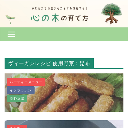
コ
ン
テ
ン
ツ
へ
ス
キ
ッ
ヴィーガンレシピ 使用野菜：昆布
プ
パーティーメニュー
イソフラボン
高野豆腐