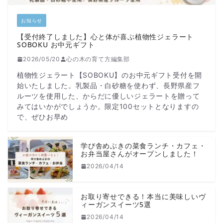
お知らせ
【受付終了しました】心と体が喜ぶ植物性ジェラート
SOBOKU お中元ギフト
2026/05/20
心の木の育て方編集部
植物性ジェラート【SOBOKU】のお中元ギフト受付を開
始いたしました。乳製品・白砂糖を使わず、長野県産フ
ルーツを使用した、からだに優しいジェラートを贈って
みてはいかがでしょうか。限定100セットとなりますの
で、ぜひお早め
学び舎めぶきの菜食ランチ・カフェ・
お弁当屋さんがオープンしました！
2026/04/14
お取り寄せできる！本当に美味しいヴ
ィーガンスイーツ5選
2026/04/14