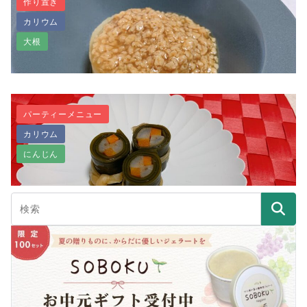
作り置き
カリウム
サクっとジューシー！高野豆腐カツ
大根
パーティーメニュー
カリウム
【作り置きアレンジレシピ】ふろふき大根
にんじん
おせちの定番・基本の昆布巻き