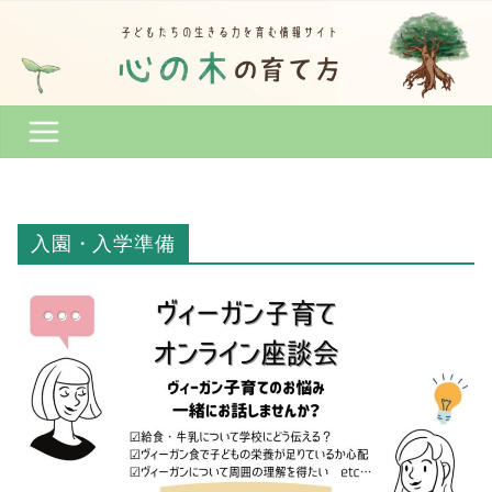
コ
ン
テ
ン
ツ
へ
ス
キ
ッ
入園・入学準備
プ