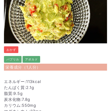
おかず
パプリカ
アボカド
栄養成分（1人分）
エネルギー:113kcal
たんぱく質:2.1g
脂質:9.5g
炭水化物:7.8g
カリウム:550mg