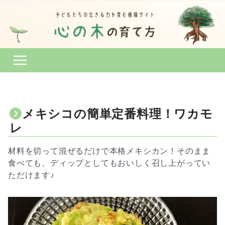
コ
ン
テ
ン
ツ
へ
ス
キ
ッ
メキシコの簡単定番料理！ワカモ
プ
レ
材料を切って混ぜるだけで本格メキシカン！そのまま
食べても、ディップとしてもおいしく召し上がってい
ただけます♪