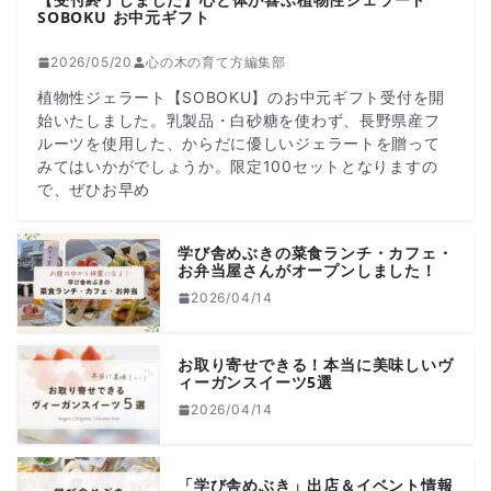
SOBOKU お中元ギフト
2026/05/20
心の木の育て方編集部
植物性ジェラート【SOBOKU】のお中元ギフト受付を開
始いたしました。乳製品・白砂糖を使わず、長野県産フ
ルーツを使用した、からだに優しいジェラートを贈って
みてはいかがでしょうか。限定100セットとなりますの
で、ぜひお早め
学び舎めぶきの菜食ランチ・カフェ・
お弁当屋さんがオープンしました！
2026/04/14
お取り寄せできる！本当に美味しいヴ
ィーガンスイーツ5選
2026/04/14
「学び舎めぶき」出店＆イベント情報