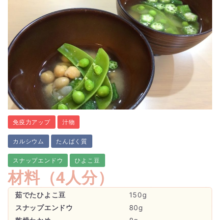
免疫力アップ
汁物
カルシウム
たんぱく質
スナップエンドウ
ひよこ豆
材料（
4人分
）
茹でたひよこ豆
150g
スナップエンドウ
80g