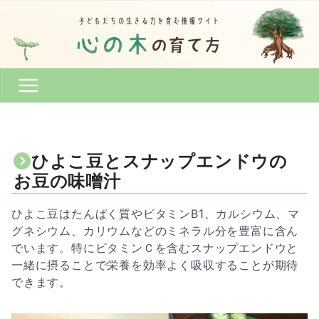
コ
ン
テ
ン
ツ
へ
ス
キ
ッ
ひよこ豆とスナップエンドウの
プ
お豆の味噌汁
ひよこ豆はたんぱく質やビタミンB1、カルシウム、マ
グネシウム、カリウムなどのミネラル分を豊富に含ん
でいます。特にビタミンＣを含むスナップエンドウと
一緒に摂ることで栄養を効率よく吸収することが期待
できます。