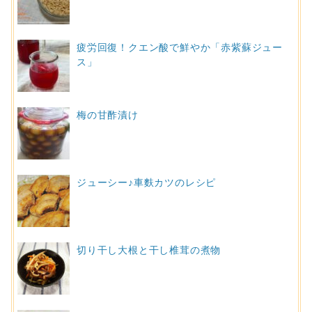
疲労回復！クエン酸で鮮やか「赤紫蘇ジュー
ス」
梅の甘酢漬け
ジューシー♪車麩カツのレシピ
切り干し大根と干し椎茸の煮物