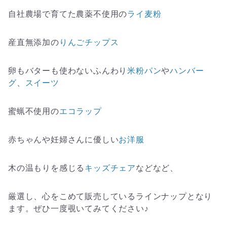
自社農場で育てた農薬不使用の
ライ麦粉
産直無添加の
りんごチップス
卵もバターも使わないふんわり
米粉パン
や
ハンバー
グ
、
スイーツ
蜜蝋不使用の
エコラップ
赤ちゃんや妊婦さんに優しい
お洋服
木の温もりを感じる
キッズチェア
などなど、
厳選し、心をこめて販売しているラインナップとなり
ます。ぜひ一度覗いてみてください♪