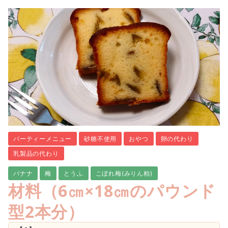
パーティーメニュー
砂糖不使用
おやつ
卵の代わり
乳製品の代わり
バナナ
梅
とうふ
こぼれ梅(みりん粕)
材料（
6㎝×18㎝のパウンド
型2本分
）