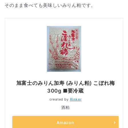
そのまま食べても美味しいみりん粕です。
旭富士のみりん加寿 (みりん粕) こぼれ梅
300g ■要冷蔵
created by
Rinker
酒粕
Amazon