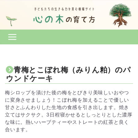
コ
ン
テ
ン
ツ
へ
ス
キ
ッ
青梅とこぼれ梅（みりん粕）のパ
プ
ウンドケーキ
梅シロップを漬けた後の梅をとびきり美味しいおやつ
に変身させましょう！こぼれ梅を加えることで優しい
甘さとふんわりした生地の食感を引き出します。焼き
立てはサクサク。3日程寝かせるとしっとりとした濃厚
な味に。熱いハーブティーやストレートの紅茶と良く
合います。