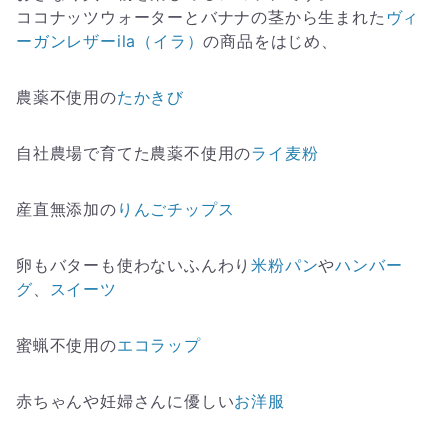
ココナッツウォーターとバナナの茎から生まれた
ヴィ
ーガンレザーila（イラ）
の商品をはじめ、
農薬不使用の
たかきび
自社農場で育てた農薬不使用の
ライ麦粉
産直無添加の
りんごチップス
卵もバターも使わないふんわり
米粉パン
や
ハンバー
グ
、
スイーツ
蜜蝋不使用の
エコラップ
赤ちゃんや妊婦さんに優しい
お洋服