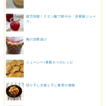
疲労回復！クエン酸で鮮やか「赤紫蘇ジュー
ス」
梅の甘酢漬け
ジューシー♪車麩カツのレシピ
切り干し大根と干し椎茸の煮物