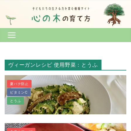
コ
ン
テ
ン
ツ
へ
ス
キ
ッ
ヴィーガンレシピ 使用野菜：とうふ
プ
夏バテ防止
ビタミンC
とうふ