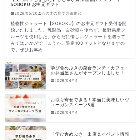
SOBOKU お中元ギフト
2026/05/20
心の木の育て方編集部
植物性ジェラート【SOBOKU】のお中元ギフト受付を開
始いたしました。乳製品・白砂糖を使わず、長野県産フ
ルーツを使用した、からだに優しいジェラートを贈って
みてはいかがでしょうか。限定100セットとなりますの
で、ぜひお早め
学び舎めぶきの菜食ランチ・カフェ・
お弁当屋さんがオープンしました！
2026/04/14
お取り寄せできる！本当に美味しいヴ
ィーガンスイーツ5選
2026/04/14
「学び舎めぶき」出店＆イベント情報