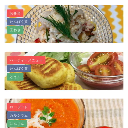
お弁当
たんぱく質
プリプリ食感！生キクラゲの中華炒め
玉ねぎ
パーティーメニュー
たんぱく質
子どももパクパク♪ヘルシー簡単☆おからのサラダ
とうふ
ローフード
カルシウム
肉なし、おからでチーズ風ナゲット
にんじん