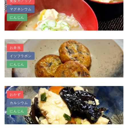
免疫力アップ
マグネシウム
夏バテ予防に～ゴーヤチャンプル～
にんじん
お弁当
イソフラボン
けんちん汁～味噌仕立て～
にんじん
おかず
カルシウム
卵不使用★ふわふわがんもどき
にんじん