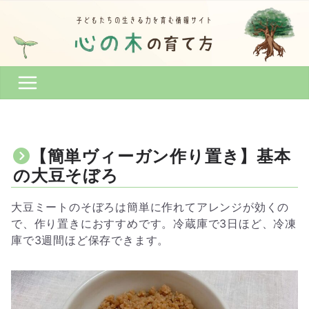
コ
ン
テ
ン
ツ
へ
ス
キ
ッ
【簡単ヴィーガン作り置き】基本
プ
の大豆そぼろ
大豆ミートのそぼろは簡単に作れてアレンジが効くの
で、作り置きにおすすめです。冷蔵庫で3日ほど、冷凍
庫で3週間ほど保存できます。