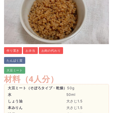
作り置き
お弁当
お肉の代わり
たんぱく質
大豆ミート
材料（
4人分
）
大豆ミート（そぼろタイプ・乾燥）
50g
水
50ml
しょう油
大さじ1.5
本みりん
大さじ1.5