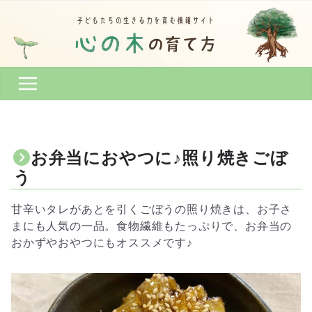
コ
ン
テ
ン
ツ
へ
ス
キ
ッ
お弁当におやつに♪照り焼きごぼ
プ
う
甘辛いタレがあとを引くごぼうの照り焼きは、お子さ
まにも人気の一品。食物繊維もたっぷりで、お弁当の
おかずやおやつにもオススメです♪