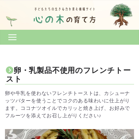
コ
ン
テ
ン
ツ
へ
ス
キ
ッ
卵・乳製品不使用のフレンチトー
プ
スト
卵や牛乳を使わないフレンチトーストは、カシューナ
ッツバターを使うことでコクのある味わいに仕上がり
ます。ココナツオイルでカリッと焼き上げ、お好みで
フルーツを添えてお召し上がりください♪