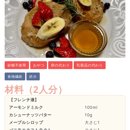
砂糖不使用
おやつ
卵の代わり
乳製品の代わり
食物繊維
鉄分
材料（
2人分
）
【フレンチ液】
アーモンドミルク
100ml
カシューナッツバター
10g
メープルシロップ
大さじ1
バニラエクストラクト
小さじ1