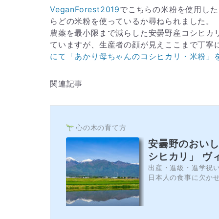
VeganForest2019
でこちらの米粉を使用した
らどの米粉を使っているか尋ねられました。
農薬を最小限まで減らした安曇野産コシヒカリ
ていますが、生産者の顔が見えここまで丁寧
にて「あかり母ちゃんのコシヒカリ・米粉」
関連記事
心の木の育て方
安曇野のおい
シヒカリ」 ヴ
出産・進級・進学祝
日本人の食事に欠か
が、選び方のポイン
は難しかったり。で
お子様がいるご...