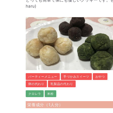
haru)
パーティーメニュー
手づかみスイーツ
おやつ
卵の代わり
乳製品の代わり
クロレラ
米粉
栄養成分（1人分）