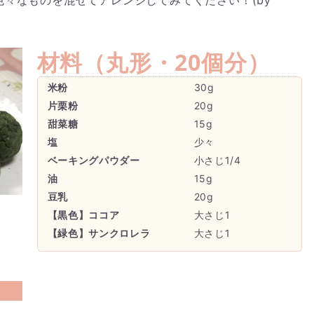
材料（
丸形・20個分
）
米粉
30g
片栗粉
20g
甜菜糖
15g
塩
少々
ベーキングパウダー
小さじ1/4
油
15g
豆乳
20g
【黒色】ココア
大さじ1
【緑色】サンクロレラ
大さじ1