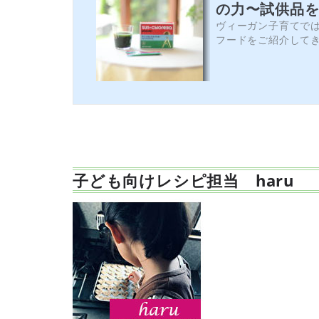
の力〜試供品
ヴィーガン子育てで
フードをご紹介して
レラ』についてご紹
らせ情報もあります
か？クロレラはク...
子ども向けレシピ担当 haru