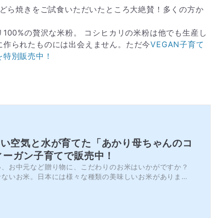
どら焼きをご試食いただいたところ大絶賛！多くの方か
100%の贅沢な米粉。 コシヒカリの米粉は他でも生産し
に作られたものには出会えません。ただ今
VEGAN子育て
を特別販売中！
しい空気と水が育てた「あかり母ちゃんのコ
ィーガン子育てで販売中！
い、お中元など贈り物に、こだわりのお米はいかがですか？
せないお米。日本には様々な種類の美味しいお米があります
トが分からなかったり、こだわりのお米は高くて普段使いで
も、やはり一度は食べてみたい！という方は多いはず。特に