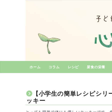
コ
ン
テ
ン
ツ
へ
ス
キ
ッ
プ
ホーム
コラム
レシピ
菜食の栄養
【小学生の簡単レシピシリ
ッキー
とっても簡単で体にも優しいクッキーです。色