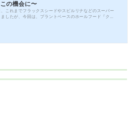
をこの機会に〜
は、これまでフラックスシードやスピルリナなどのスーパー
きましたが、今回は、プラントベースのホールフード『クロ
介します。最後には、お得な試供品の無料プレゼントのお知
よ。クロレラとはみなさんは、『クロレラ』をご存じです