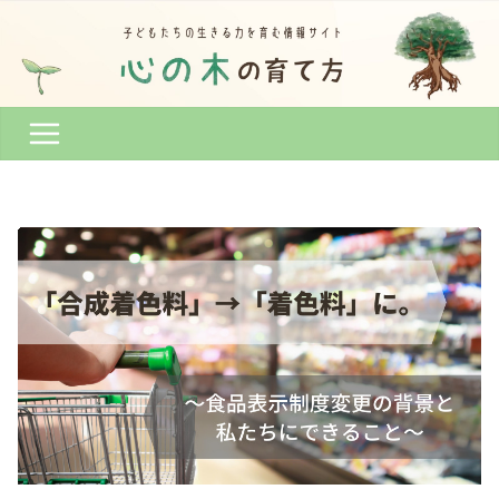
コ
ン
テ
ン
ツ
へ
ス
キ
ッ
プ