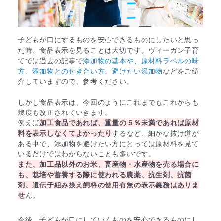
子どもが口にするものを安心できるものにしたいと思っ
た時、食品表示を見ることは大切です。ヴィーガン子育
てでは過去の記事で
添加物の基本や、原材料ラベルの味
方、添加物との付き合い方
、
避けたい添加物
などをご紹
介していますので、参考ください。
しかし食品表示は、今回のようにこれまでもこれからも
幾度も改正されていきます。
例えば
加工食品であれば、重量の５％未満であれば原材
料を表示しなくてよかったり
するなど、細かな抜け道が
ある中で、添加物を避けたい方にとっては原材料を見て
いるだけではわからないことも多いです。
また、加工品以外のお米、畜産物・水産物を売る場合に
も、栽培や蓄養する際に使われる農薬、抗生剤、抗菌
剤、遺伝子組み換え飼料の使用有無の表示義務はありま
せ
ん。
今後、子どもが口にしていくものを安心できるものにし