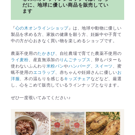
だに、地球に優しい商品を販売してい
ます
『
心の木オンラインショップ
』は、地球や動物に優しい
製品を求める方、家族の健康を願う方、妊娠中や子育て
中の方が心おきなく買い物を楽しめるショップです。
農薬不使用の
たかきび
、自社農場で育てた農薬不使用の
ライ麦粉
、産直無添加の
りんごチップス
、卵もバターも
使わないふんわり
米粉パン
や
ハンバーグ
、
スイーツ
、蜜
蝋不使用の
エコラップ
、赤ちゃんや妊婦さんに優しい
お
洋服
、木の温もりを感じる
キッズチェア
などなど、厳選
し、心をこめて販売しているラインナップとなります。
ぜひ一度覗いてみてください♪