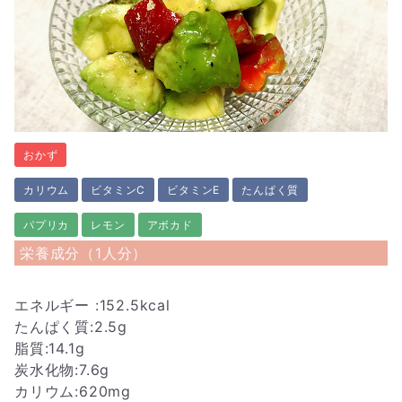
おかず
カリウム
ビタミンC
ビタミンE
たんぱく質
パプリカ
レモン
アボカド
栄養成分（1人分）
エネルギー :152.5kcal
たんぱく質:2.5g
脂質:14.1g
炭水化物:7.6g
カリウム:620mg