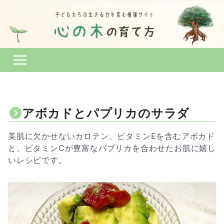
コ
ン
テ
ン
ツ
へ
ス
キ
ッ
アボカドとパプリカのサラダ
プ
美肌に欠かせないカロテン、ビタミンEを含むアボカド
と、ビタミンCが豊富なパプリカを合わせたお肌に嬉し
いレシピです。