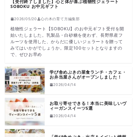
【受付終了しました】心と体が喜ぶ植物性ジェラート
SOBOKU お中元ギフト
2026/05/20
心の木の育て方編集部
植物性ジェラート【SOBOKU】のお中元ギフト受付を開
始いたしました。乳製品・白砂糖を使わず、長野県産フ
ルーツを使用した、からだに優しいジェラートを贈って
みてはいかがでしょうか。限定100セットとなりますの
で、ぜひお早め
学び舎めぶきの菜食ランチ・カフェ・
お弁当屋さんがオープンしました！
2026/04/14
お取り寄せできる！本当に美味しいヴ
ィーガンスイーツ5選
2026/04/14
「学び舎めぶき」出店＆イベント情報