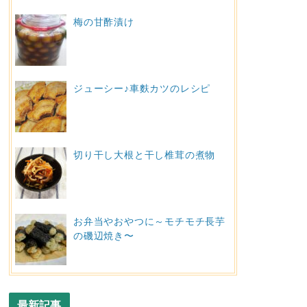
梅の甘酢漬け
ジューシー♪車麩カツのレシピ
切り干し大根と干し椎茸の煮物
お弁当やおやつに～モチモチ長芋
の磯辺焼き〜
最新記事