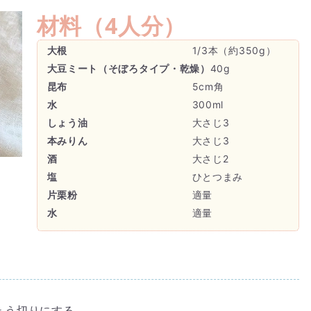
材料（
4人分
）
大根
1/3本（約350g）
大豆ミート（そぼろタイプ・乾燥）
40g
昆布
5cm角
水
300ml
しょう油
大さじ3
本みりん
大さじ3
酒
大さじ2
塩
ひとつまみ
片栗粉
適量
水
適量
ょう切りにする。