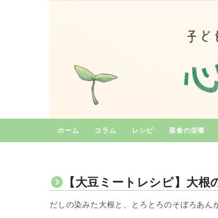
コ
ン
テ
ン
ツ
へ
ス
キ
ッ
プ
ホーム
コラム
レシピ
菜食の栄養
【大豆ミートレシピ】大根
だしの染みた大根と、とろとろのそぼろあん