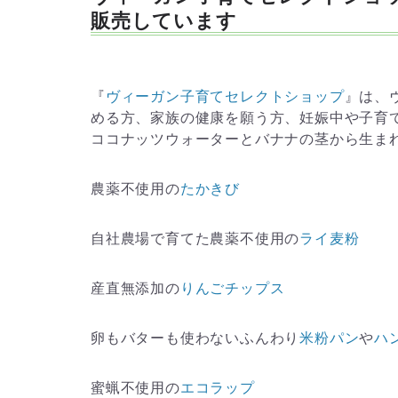
販売しています
『
ヴィーガン子育てセレクトショップ
』は、
める方、家族の健康を願う方、妊娠中や子育
ココナッツウォーターとバナナの茎から生ま
農薬不使用の
たかきび
自社農場で育てた農薬不使用の
ライ麦粉
産直無添加の
りんごチップス
卵もバターも使わないふんわり
米粉パン
や
ハ
蜜蝋不使用の
エコラップ