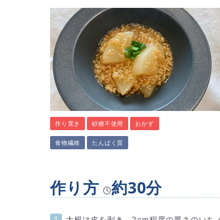
作り置き
砂糖不使用
おかず
食物繊維
たんぱく質
作り方
約30分
大根は皮を剥き、2cm程度の厚さのいち