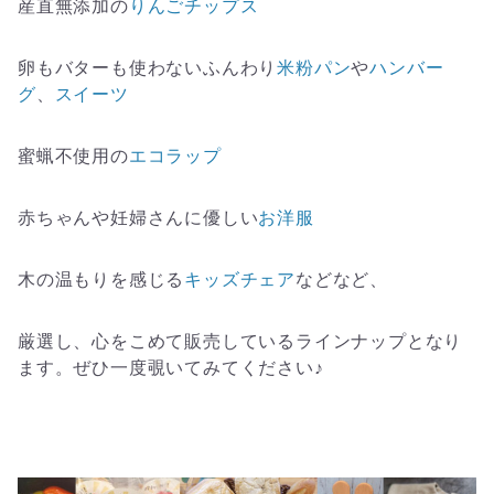
産直無添加の
りんごチップス
卵もバターも使わないふんわり
米粉パン
や
ハンバー
グ
、
スイーツ
蜜蝋不使用の
エコラップ
赤ちゃんや妊婦さんに優しい
お洋服
木の温もりを感じる
キッズチェア
などなど、
厳選し、心をこめて販売しているラインナップとなり
ます。ぜひ一度覗いてみてください♪