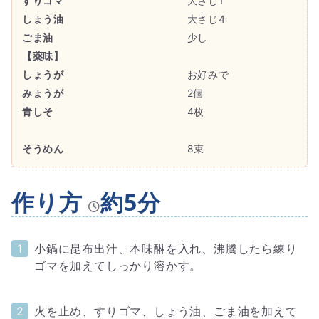
すりゴマ
大さじ1
しょう油
大さじ4
ごま油
少し
【薬味】
しょうが
お好みで
みょうが
2個
青しそ
4枚
そうめん
8束
作り方
約5分
小鍋に昆布出汁、本味醂を入れ、沸騰したら練り
ゴマを加えてしっかり溶かす。
火を止め、すりゴマ、しょう油、ごま油を加えて