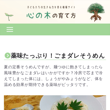
コ
ン
テ
ン
ツ
へ
ス
キ
ッ
薬味たっぷり！ごまダレそうめん
プ
夏の定番そうめんですが、麺つゆに飽きてしまったら
風味豊かなごまダレはいかがですか？冷房で芯まで冷
えてしまった体には、しょうがやみょうがなど、体を
温める効果が期待できる薬味がピッタリです。