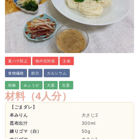
夏バテ防止
熱中症対策
主食
食物繊維
鉄分
カルシウム
胡麻
みょうが
大葉
生姜
材料（
4人分
）
【ごまダレ】
本みりん
大さじ2
昆布出汁
300ml
練りゴマ（白）
50g