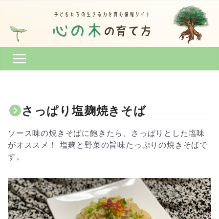
コ
ン
テ
ン
ツ
へ
ス
キ
ッ
さっぱり塩麹焼きそば
プ
ソース味の焼きそばに飽きたら、さっぱりとした塩味
がオススメ！ 塩麹と野菜の旨味たっぷりの焼きそばで
す。