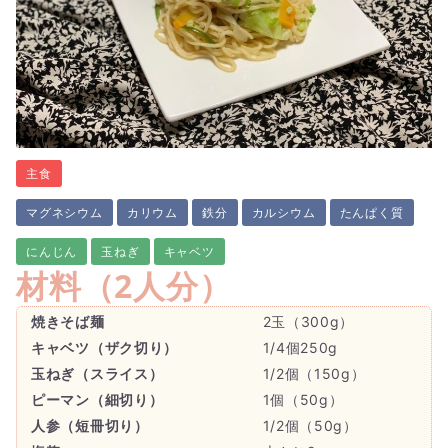
主食
マグネシウム
カリウム
鉄分
カルシウム
たんぱく質
にんじん
玉ねぎ
キャベツ
材料（
2人分
）
焼きそば麺
2玉（300g）
キャベツ（ザク切り）
1/4個250g
玉ねぎ（スライス）
1/2個（150g）
ピーマン（細切り）
1個（50g）
人参（短冊切り）
1/2個（50g）