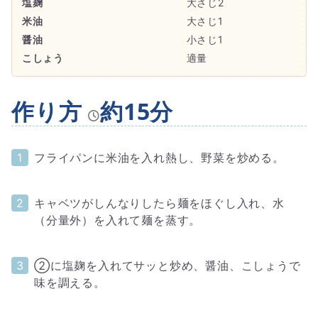
塩麹
大さじ2
米油
大さじ1
醤油
小さじ1
こしょう
適量
作り方
約15分
フライパンに米油を入れ熱し、野菜を炒める。
キャベツがしんなりしたら麺をほぐし入れ、水
（分量外）を入れて麺を蒸す。
②に塩麹を入れてサッと炒め、醤油、こしょうで
味を調える。