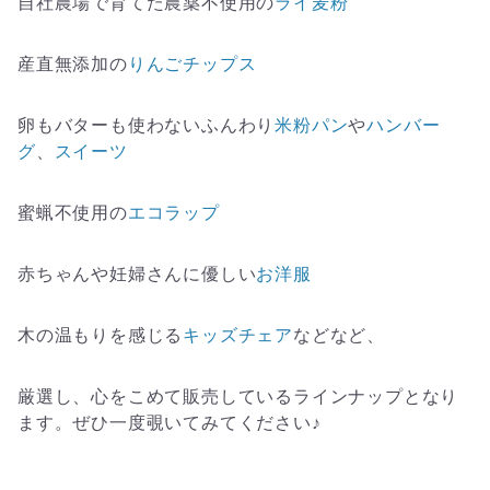
自社農場で育てた農薬不使用の
ライ麦粉
産直無添加の
りんごチップス
卵もバターも使わないふんわり
米粉パン
や
ハンバー
グ
、
スイーツ
蜜蝋不使用の
エコラップ
赤ちゃんや妊婦さんに優しい
お洋服
木の温もりを感じる
キッズチェア
などなど、
厳選し、心をこめて販売しているラインナップとなり
ます。ぜひ一度覗いてみてください♪