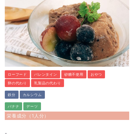
ローフード
バレンタイン
砂糖不使用
おやつ
卵の代わり
乳製品の代わり
鉄分
カルシウム
バナナ
デーツ
栄養成分（1人分）
-