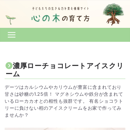
コ
ン
テ
ン
ツ
へ
ス
キ
ッ
濃厚ローチョコレートアイスクリ
プ
ーム
デーツはカルシウムやカリウムが豊富に含まれており
甘さは砂糖の1.25倍！ マグネシウムや鉄分が含まれて
いるローカカオとの相性も抜群です。 有名ショコラト
リーに負けない程のアイスクリームをお家で作ってみ
ませんか？