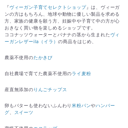
『
ヴィーガン子育てセレクトショップ
』は、ヴィーガ
ンの方はもちろん、地球や動物に優しい製品を求める
方、家族の健康を願う方、妊娠中や子育て中の方が心
おきなく買い物を楽しめるショップです。
ココナッツウォーターとバナナの茎から生まれた
ヴィ
ーガンレザーila（イラ）
の商品をはじめ、
農薬不使用の
たかきび
自社農場で育てた農薬不使用の
ライ麦粉
産直無添加の
りんごチップス
卵もバターも使わないふんわり
米粉パン
や
ハンバー
グ
、
スイーツ