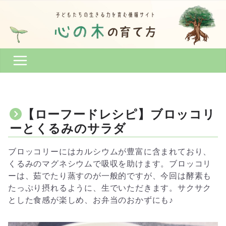
コ
ン
テ
ン
ツ
へ
ス
キ
ッ
【ローフードレシピ】ブロッコリ
プ
ーとくるみのサラダ
ブロッコリーにはカルシウムが豊富に含まれており、
くるみのマグネシウムで吸収を助けます。ブロッコリ
ーは、茹でたり蒸すのが一般的ですが、今回は酵素も
たっぷり摂れるように、生でいただきます。サクサク
とした食感が楽しめ、お弁当のおかずにも♪