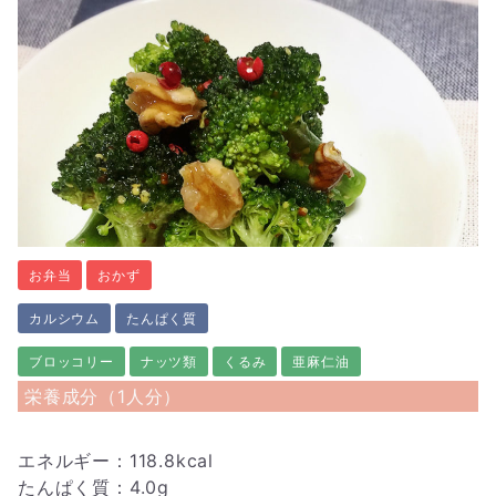
お弁当
おかず
カルシウム
たんぱく質
ブロッコリー
ナッツ類
くるみ
亜麻仁油
栄養成分（1人分）
エネルギー：118.8kcal
たんぱく質：4.0g