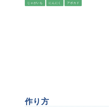
じゃがいも
にんにく
アボカド
作り方