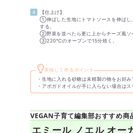
【仕上げ】
①伸ばした生地にトマトソースを伸ばし
する。
②野菜を並べたら更に上からチーズ風ソ
③220℃のオーブンで15分焼く。
・生地に入れる砂糖は未精製の物をお好み
・アボガドオイルが手に入らない場合はス
VEGAN子育て編集部おすすめ商
エミール ノエル オー