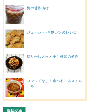
梅の甘酢漬け
ジューシー♪車麩カツのレシピ
切り干し大根と干し椎茸の煮物
コンソメなし！食べるミネストロ
ーネ
最新記事