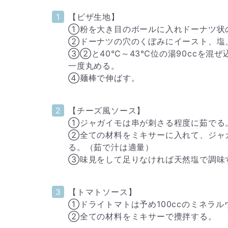
【ビザ生地】
①粉を大き目のボールに入れドーナツ状
②ドーナツの穴のくぼみにイースト、塩
③②と40℃～43℃位の湯90ccを混
一度丸める。
④麺棒で伸ばす。
【チーズ風ソース】
①ジャガイモは串が刺さる程度に茹でる
②全ての材料をミキサーに入れて、ジャ
る。（茹で汁は適量）
③味見をして足りなければ天然塩で調味
【トマトソース】
①ドライトマトは予め100ccのミネラ
②全ての材料をミキサーで攪拌する。