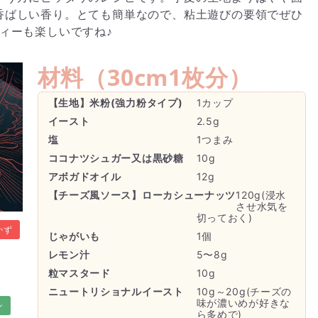
香ばしい香り。とても簡単なので、粘土遊びの要領でぜひ
ィーも楽しいですね♪
材料（
30cm1枚分
）
【生地】米粉(強力粉タイプ)
1カップ
イースト
2.5g
塩
1つまみ
ココナツシュガー又は黒砂糖
10g
アボガドオイル
12g
【チーズ風ソース】ローカシューナッツ
120g(浸水
させ水気を
切っておく)
かず
じゃがいも
1個
レモン汁
5〜8g
粒マスタード
10g
ニュートリショナルイースト
10g～20g(チーズの
味が濃いめが好きな
ン
ら多めで)