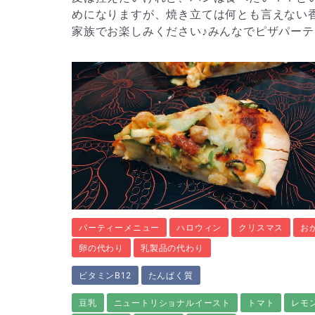
めになりますが、焼き立ては何とも言えない
家族でお楽しみください♪みんなでピザパーテ
パーティーメニュー
ハロウィン
クリスマス
お
卵の代わり
乳製品の代わり
ビタミンB12
たんぱく質
豆乳
ニュートリショナルイースト
トマト
レモ