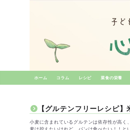
コ
ン
テ
ン
ツ
へ
ス
キ
ッ
プ
ホーム
コラム
レシピ
菜食の栄養
【グルテンフリーレシピ】
小麦に含まれているグルテンは依存性が高く
麦は控えたいけれど、パンは食べたい！！と