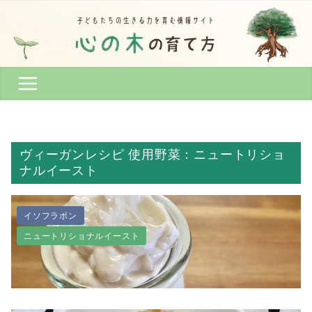
コ
ン
テ
ン
ツ
へ
ス
キ
ッ
ヴィーガンレシピ 使用野菜：ニュートリショ
プ
ナルイースト
イソフラボン
ニュートリショナルイースト