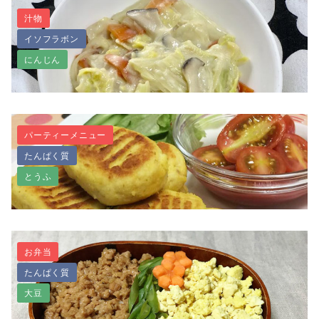
汁物
イソフラボン
卵不使用・ヴィーガン豆乳マヨネーズ
にんじん
パーティーメニュー
たんぱく質
乳製品不使用～白菜の豆乳クリーム煮～
とうふ
お弁当
たんぱく質
肉なし、おからでチーズ風ナゲット
大豆