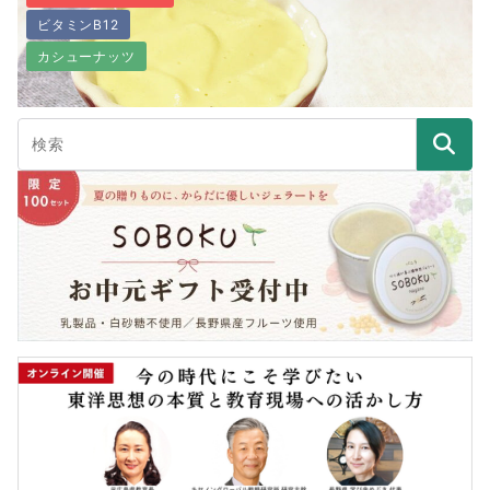
ビタミンB12
【グルテンフリーレシピ】米粉のヴィーガンピザ
カシューナッツ
乳製品不使用！ヴィーガンチーズソースの作り方