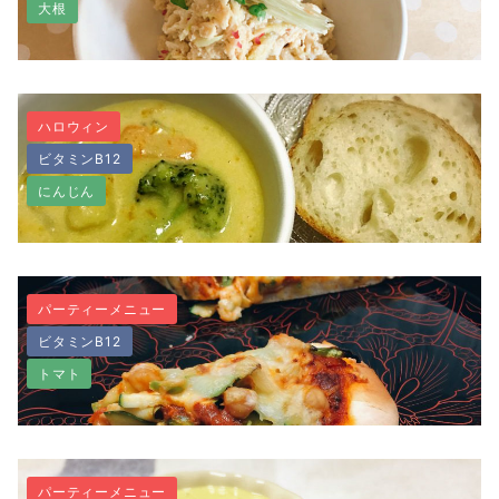
牛乳、卵、チーズ不使用！ヴィーガンキッシュ
大根
ハロウィン
ビタミンB12
切り干し大根とキャベツのコールスロー
にんじん
パーティーメニュー
ビタミンB12
【乳製品不使用】ヴィーガンクリームシチュー
トマト
パーティーメニュー