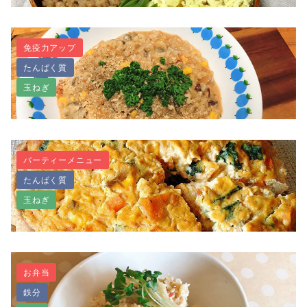
免疫力アップ
たんぱく質
お弁当に♪大豆ミートの3色そぼろ丼
玉ねぎ
パーティーメニュー
たんぱく質
プチプチ食感！玄米で簡単リゾット
玉ねぎ
お弁当
鉄分