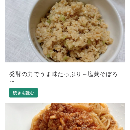
発酵の力でうま味たっぷり～塩麹そぼろ
～