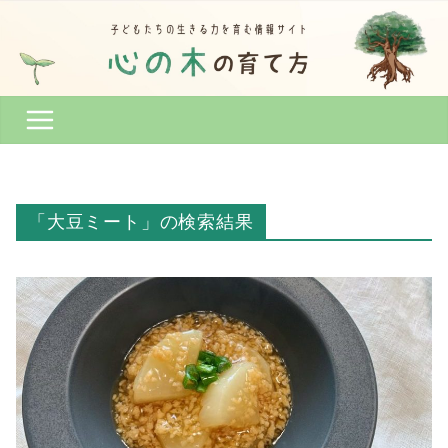
コ
ン
テ
ン
ツ
へ
ス
キ
ッ
「大豆ミート」の検索結果
プ