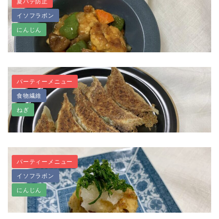
夏バテ防止
イソフラボン
にんじん
【お肉不使用・たかきびレシピ】たかきびハンバーグ
パーティーメニュー
食物繊維
凍らせ豆腐のヴィーガン酢豚風
ねぎ
パーティーメニュー
イソフラボン
【お肉なし】ジューシー！ヴィーガン高野豆腐餃子
にんじん