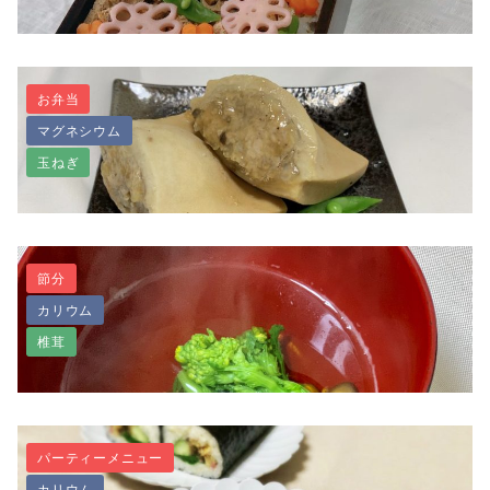
お弁当
マグネシウム
魚嫌いのお子さんに！ベジちらし寿司
玉ねぎ
節分
カリウム
食べ応え抜群！高野豆腐のテンペ詰め
椎茸
パーティーメニュー
カリウム