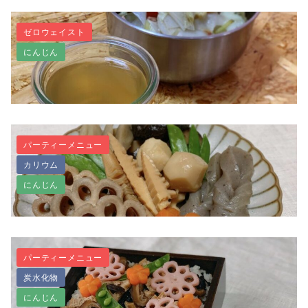
ゼロウェイスト
にんじん
【お肉なし】つなぎは炊いたごはん！高野豆腐ハンバ
ーグ
パーティーメニュー
カリウム
【動画付き】野菜くずで作るうま味たっぷりベジブロ
にんじん
ス（野菜だし）
パーティーメニュー
炭水化物
お節やお食い初めに・基本のお煮しめ
にんじん