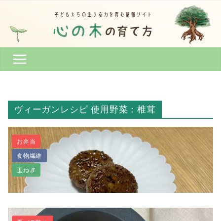
コ
ン
テ
ン
ツ
へ
ス
キ
ッ
ヴィーガンレシピ 使用野菜：椎茸
プ
お弁当
食物繊維
玉ねぎ