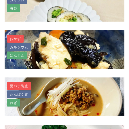
基本のお吸い物
海苔
おかず
カルシウム
卵・海鮮なし ベジ恵方巻き
にんじん
夏バテ防止
たんぱく質
プリプリ食感！生キクラゲの中華炒め
ねぎ