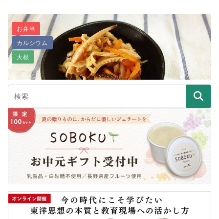
お弁当
カルシウム
【大豆ミートレシピ】お肉なしで絶品ハヤシライス♪
大根
切り干し大根と干し椎茸の煮物