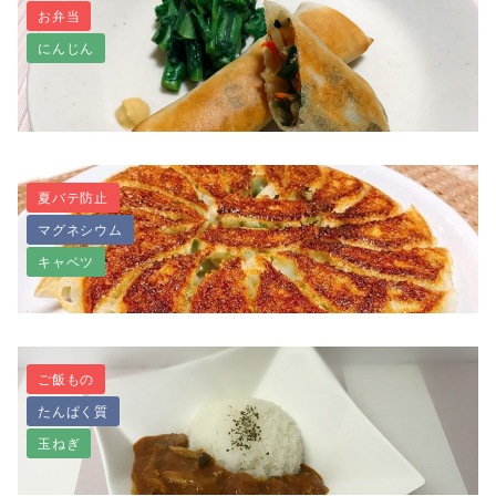
お弁当
にんじん
お肉なし・大豆ミートの豆乳担々麺
夏バテ防止
マグネシウム
たっぷりお野菜♪サクサク食感の春巻き
キャベツ
ご飯もの
たんぱく質
玉ねぎ
ひき肉みたいにジューシー♪テンペの餃子